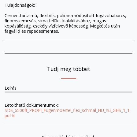
Tulajdonságok:
Cementtartalmú, flexibilis, polimermódosított fugázóhabarcs,
finomszemcsés, sima felület kialakításához, magas
kopásállóság, csekély vízfelvevő képesség. Megkötés után
fagyálló és repedésmentes.
Tudj meg többet
Leírás
Letölthető dokumentumok:
SDS_6500ff_PROFI_Fugenmoertel_flex_schmal_HU_hu_GHS_1_1.
pdf