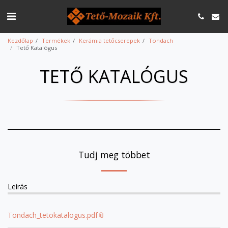
Kezdőlap
Termékek
Kerámia tetőcserepek
Tondach
Tető Katalógus
TETŐ KATALÓGUS
Tudj meg többet
Leírás
Tondach_tetokatalogus.pdf